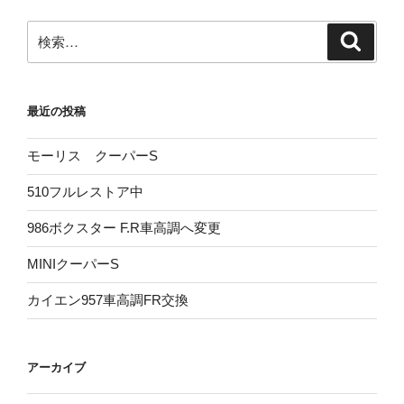
ー
ペ
ジ
検
検
ー
索
索:
ジ
送
最近の投稿
り
モーリス クーパーS
510フルレストア中
986ボクスター F.R車高調へ変更
MINIクーパーS
カイエン957車高調FR交換
アーカイブ