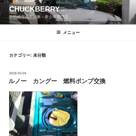
コ
CHUCKBERRY
ン
伊勢崎市のアメ車・希少車専門店
テ
ン
ツ
メニュー
へ
ス
キ
カテゴリー:
未分類
ッ
プ
投
2018-03-04
稿
ルノー カングー 燃料ポンプ交換
日: