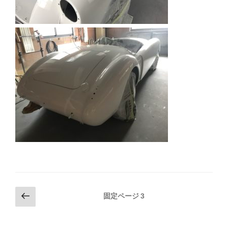
投
前
固定ページ
3
の
稿
ペ
の