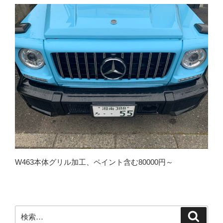
W463本体グリル加工、ペイント含む80000円～
検
検
索
索: