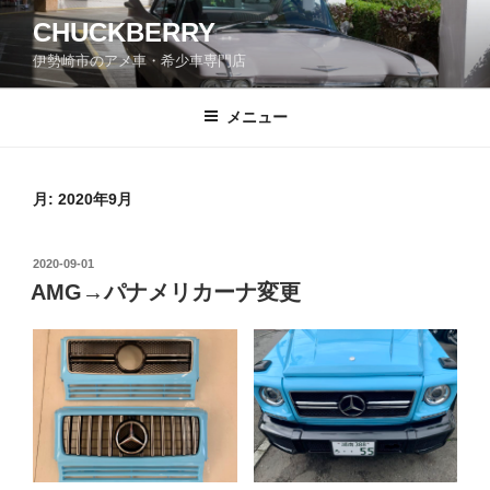
コ
CHUCKBERRY
ン
伊勢崎市のアメ車・希少車専門店
テ
ン
ツ
メニュー
へ
ス
キ
月:
2020年9月
ッ
プ
投
2020-09-01
稿
AMG→パナメリカーナ変更
日: