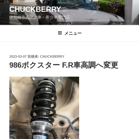
コ
CHUCKBERRY
ン
伊勢崎市のアメ車・希少車専門店
テ
ン
ツ
メニュー
へ
ス
キ
投
2023-03-07
投稿者:
CHUCKBERRY
稿
ッ
986ボクスター F.R車高調へ変更
日:
プ