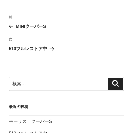
投
前
前
稿
の
MINIクーパーS
ナ
投
ビ
稿
次
次
ゲ
の
510フルレストア中
投
ー
稿
シ
ョ
ン
検
検
索
索:
最近の投稿
モーリス クーパーS